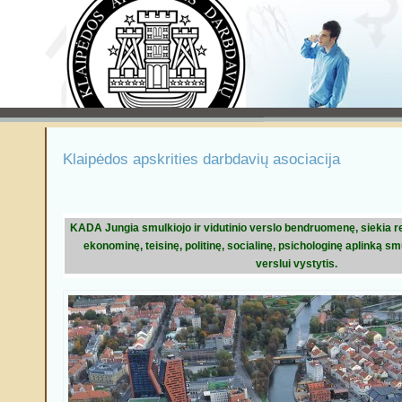
Klaipėdos apskrities darbdavių asociacija
KADA
Jungia smulkiojo ir vidutinio verslo bendruomenę, siekia r
ekonominę, teisinę, politinę, socialinę, psichologinę aplinką sm
verslui vystytis.