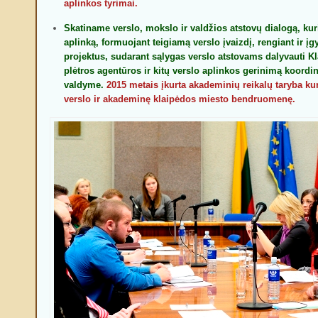
aplinkos tyrimai.
Skatiname verslo, mokslo ir valdžios atstovų dialogą, kur
aplinką, formuojant teigiamą verslo įvaizdį, rengiant ir 
projektus, sudarant sąlygas verslo atstovams dalyvauti 
plėtros agentūros ir kitų verslo aplinkos gerinimą koordin
valdyme.
2015 metais įkurta akademinių reikalų taryba ku
verslo ir akademinę klaipėdos miesto bendruomenę.