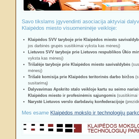
Savo tikslams įgyvendinti asociacija aktyviai dalyv
Klaipėdos miesto visuomeninėje veikloje:
Klaipėdos
SVV
taryboje prie Klaipėdos miesto savivaldyb
jos darbinės grupės susitikimai vyksta kas mėnesį)
Lietuvos
SVV
taryboje prie Lietuvos respublikos Ūkio min
vyksta kas mėnesį)
Trišalėje taryboje prie Klaipėdos miesto savivaldybės
(sus
mėnesį)
Trišalė komisija prie Klaipėdos teritorinės darbo biržos
(s
susitarimą)
Dalyvavimas Apskrito stalo veikloje kartu su seimo nariai
Klaipėdos miesto ir profesinėmis sąjungomis
(susitikimai
Narystė Lietuvos verslo darbdavių konfederacijoje
(prezid
Mes esame
Klaipėdos mokslo ir technologijų park