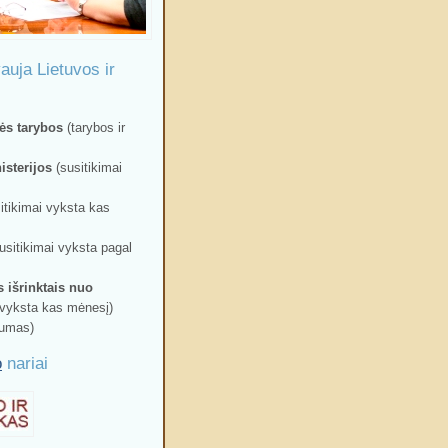
auja Lietuvos ir
ės tarybos
(tarybos ir
isterijos
(susitikimai
itikimai vyksta kas
usitikimai vyksta pagal
s išrinktais nuo
 vyksta kas mėnesį)
iumas)
o
nariai