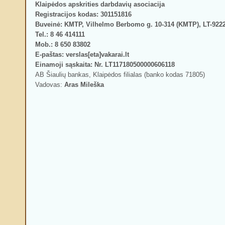
Klaipėdos apskrities darbdavių asociacija
Registracijos kodas: 301151816
Buveinė:
KMTP
, Vilhelmo Berbomo g. 10-314 (
KMTP
), LT-922
Tel.: 8 46 414111
Mob.: 8 650 83802
E-paštas: verslas[eta]vakarai.lt
Einamoji sąskaita:
Nr. LT117180500000606118
AB Šiaulių bankas, Klaipėdos filialas (banko kodas 71805)
Vadovas:
Aras Mileška