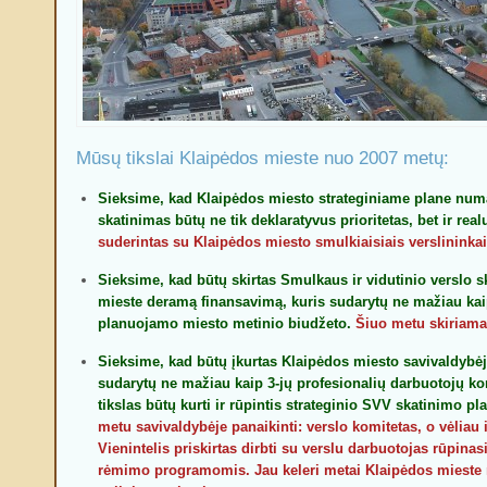
Mūsų tikslai Klaipėdos mieste nuo 2007 metų:
Sieksime, kad Klaipėdos miesto strateginiame plane numa
skatinimas būtų ne tik deklaratyvus prioritetas, bet ir rea
suderintas su Klaipėdos miesto smulkiaisiais verslininkai
Sieksime, kad būtų skirtas Smulkaus ir vidutinio verslo 
mieste deramą finansavimą, kuris sudarytų ne mažiau kai
planuojamo miesto metinio biudžeto.
Šiuo metu skiriama
Sieksime, kad būtų įkurtas Klaipėdos miesto savivaldybė
sudarytų ne mažiau kaip 3-jų profesionalių darbuotojų k
tikslas būtų kurti ir rūpintis strateginio
SVV
skatinimo pl
metu savivaldybėje panaikinti: verslo komitetas, o vėliau i
Vienintelis priskirtas dirbti su verslu darbuotojas rūpinas
rėmimo programomis. Jau keleri metai Klaipėdos mieste 