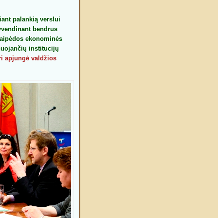
iant palankią verslui
įgyvendinant bendrus
Klaipėdos ekonominės
uojančių institucijų
ri apjungė valdžios