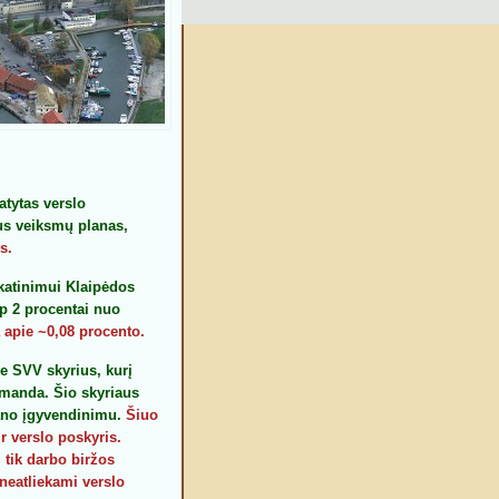
tytas verslo
lus veiksmų planas,
s.
skatinimui Klaipėdos
p 2 procentai nuo
 apie ~0,08 procento.
je
SVV
skyrius, kurį
omanda. Šio skyriaus
ano įgyvendinimu.
Šiuo
r verslo poskyris.
i tik darbo biržos
neatliekami verslo