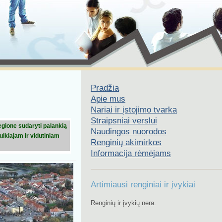
Pradžia
Apie mus
Nariai ir įstojimo tvarka
Straipsniai verslui
egione sudaryti palankią
Naudingos nuorodos
ulkiajam ir vidutiniam
Renginių akimirkos
Informacija rėmėjams
Artimiausi renginiai ir įvykiai
Renginių ir įvykių nėra.