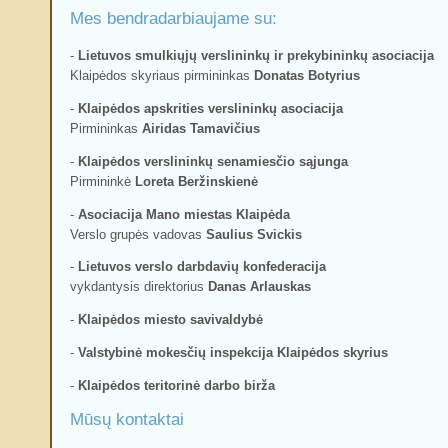
Mes bendradarbiaujame su:
-
Lietuvos smulkiųjų verslininkų ir prekybininkų asociacija
Klaipėdos skyriaus pirmininkas
Donatas Botyrius
-
Klaipėdos apskrities verslininkų asociacija
Pirmininkas
Airidas Tamavičius
-
Klaipėdos verslininkų senamiesčio sąjunga
Pirmininkė
Loreta Beržinskienė
-
Asociacija Mano miestas Klaipėda
Verslo grupės vadovas
Saulius Svickis
-
Lietuvos verslo darbdavių konfederacija
vykdantysis direktorius
Danas Arlauskas
-
Klaipėdos miesto savivaldybė
-
Valstybinė mokesčių inspekcija Klaipėdos skyrius
-
Klaipėdos teritorinė darbo birža
Mūsų kontaktai