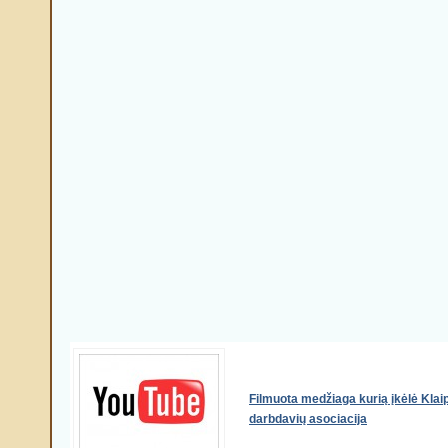
Filmuota medžiaga kurią įkėlė Klai
darbdavių asociacija