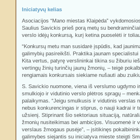
Iniciatyvų kelias
Asociacijos “Mano miestas Klaipėda” vykdomosio
Saulius Savickis prieš porą metų su bendraminčiai
verslo idėjų konkursą, kurį ketina puoselėti ir toliau
“Konkursų metu man susidarė įspūdis, kad jaunima
galimybių pasireikšti. Praktika jaunam specialistui
Kita vertus, patyrę verslininkai tikina su žiburiu i
vertingų žinių turinčių jaunų žmonių, – teigė pokal
rengiamais konkursais siekiame nušauti abu zuikiu
S. Savickio nuomone, viena iš verslumo ugdymo ir
smulkiojo ir vidutinio verslo plėtros spragų – men
palaikymas. “Jeigu smulkusis ir vidutinis verslas 
nebus konkurencingas ir stiprus, o nauji kadrai ir t
užsienį. Stiprinant šio sektoriaus situaciją, natūrali
žmonių nusiteikimas bei ambicijos. Visuomenė ir va
verslaus žmogaus pusėje”, – įsitikinęs pokalbinink
galimybes siejantis su iniciatyva mieste steigti Smu