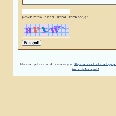
Įveskite žemiau esančių simbolių kombinaciją *
Klaipėdos apskrities darbdavių asociacija yra
Klaipėdos mokslo ir technologijų p
Akademija Manager.LT
.