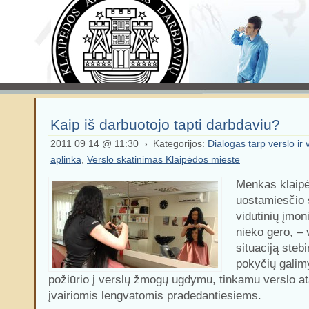
Kaip iš darbuotojo tapti darbdaviu?
2011 09 14 @ 11:30 › Kategorijos:
Dialogas tarp verslo ir 
aplinka
,
Verslo skatinimas Klaipėdos mieste
Menkas klaipė
uostamiesčio 
vidutinių įmon
nieko gero, –
situaciją stebi
pokyčių galim
požiūrio į verslų žmogų ugdymu, tinkamu verslo at
įvairiomis lengvatomis pradedantiesiems.