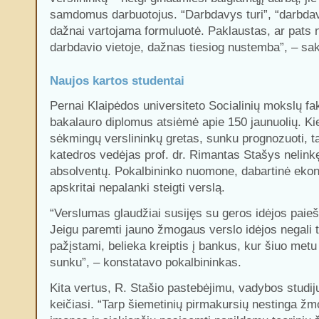
samdomus darbuotojus. “Darbdavys turi”, “darbdav
dažnai vartojama formuluotė. Paklaustas, ar pats
darbdavio vietoje, dažnas tiesiog nustemba”, – sa
Naujos kartos studentai
Pernai Klaipėdos universiteto Socialinių mokslų fa
bakalauro diplomus atsiėmė apie 150 jaunuolių. Kie
sėkmingų verslininkų gretas, sunku prognozuoti, 
katedros vedėjas prof. dr. Rimantas Stašys nelinkę
absolventų. Pokalbininko nuomone, dabartinė ekon
apskritai nepalanki steigti verslą.
“Verslumas glaudžiai susijęs su geros idėjos paieš
Jeigu paremti jauno žmogaus verslo idėjos negali 
pažįstami, belieka kreiptis į bankus, kur šiuo metu 
sunku”, – konstatavo pokalbininkas.
Kita vertus, R. Stašio pastebėjimu, vadybos studij
keičiasi. “Tarp šiemetinių pirmakursių nestinga žmo