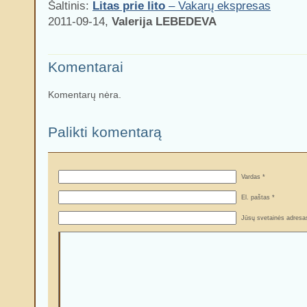
Šaltinis:
Litas prie lito
– Vakarų ekspresas
2011-09-14,
Valerija LEBEDEVA
Komentarai
Komentarų nėra.
Palikti komentarą
Vardas *
El. paštas *
Jūsų svetainės adresa