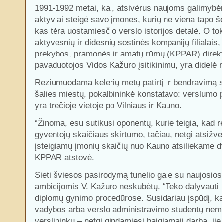
1991-1992 metai, kai, atsivėrus naujoms galimybėm
aktyviai steigė savo įmones, kurių ne viena tapo š
kas tėra uostamiesčio verslo istorijos detalė. O t
aktyvesnių ir didesnių sostinės kompanijų filialais
prekybos, pramonės ir amatų rūmų (
KPPAR
) direk
pavaduotojos Vidos Kažuro įsitikinimu, yra didelė n
Reziumuodama kelerių metų patirtį ir bendravimą s
šalies miestų, pokalbininkė konstatavo: verslumo 
yra trečioje vietoje po Vilniaus ir Kauno.
“Žinoma, esu sutikusi oponentų, kurie teigia, kad re
gyventojų skaičiaus skirtumo, tačiau, netgi atsižvel
įsteigiamų įmonių skaičių nuo Kauno atsiliekame dv
KPPAR
atstovė.
Sieti šviesos pasirodymą tunelio gale su naujosios
ambicijomis V. Kažuro neskubėtų. “Teko dalyvauti k
diplomų gynimo procedūrose. Susidariau įspūdį, 
vadybos arba verslo administravimo studentų nem
verslininkų – netgi gindamiesi baigiamąjį darbą, jie