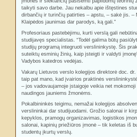
įmones ir siekiančių pasisemti papildomų teorinių ž
taikyti savo darbe. Jau nekalbu apie ištęstines stu
dirbančių ir turinčių patirties – apstu, – sakė jis. 
Klaipėdos jaunimas dar parodys, ką gali.”
Profesoriaus pastebėjimu, kurti verslą gali nebūti
studijavęs specialistas. “Todėl galima būtų pasiūlyt
studijų programą integruoti verslininkystę. Šis pra
suteiktų esminių žinių, kaip įsteigti ir valdyti įmonę
Vadybos katedros vedėjas.
Vakarų Lietuvos verslo kolegijos direktorė doc. dr.
taip pat mano, kad įvairios praktinės verslininky
– jos vadovaujamoje įstaigoje veikia net mokomoji
naudingos jauniems žmonėms.
Pokalbininkės teigimu, nemažai kolegijos absolve
verslininkai dar studijuodami. Grožio salonai ir kir
kepyklos, pramogų organizavimas, logistikos įmo
salonai, kapinių priežiūros įmonė – tik keletas iš b
studentų įkurtų verslų.