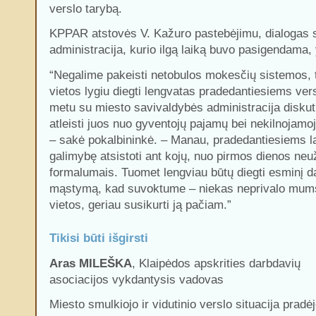
verslo tarybą.
KPPAR
atstovės V. Kažuro pastebėjimu, dialogas 
administracija, kurio ilgą laiką buvo pasigendama,
“Negalime pakeisti netobulos mokesčių sistemos, 
vietos lygiu diegti lengvatas pradedantiesiems ver
metu su miesto savivaldybės administracija disku
atleisti juos nuo gyventojų pajamų bei nekilnojamo
– sakė pokalbininkė. – Manau, pradedantiesiems la
galimybę atsistoti ant kojų, nuo pirmos dienos neuž
formalumais. Tuomet lengviau būtų diegti esminį da
mąstymą, kad suvoktume – niekas neprivalo mums
vietos, geriau susikurti ją pačiam.”
Tikisi būti išgirsti
Aras MILEŠKA
, Klaipėdos apskrities darbdavių
asociacijos vykdantysis vadovas
Miesto smulkiojo ir vidutinio verslo situacija pradė