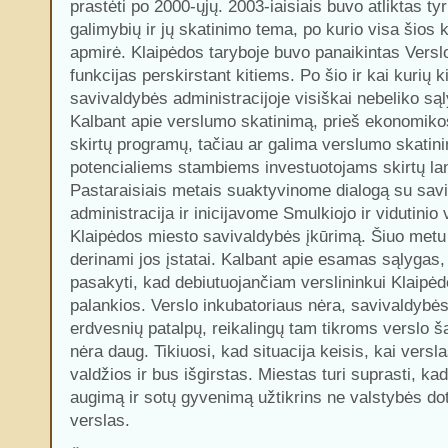
prastėti po 2000-ųjų. 2003-iaisiais buvo atliktas ty
galimybių ir jų skatinimo tema, po kurio visa šios k
apmirė. Klaipėdos taryboje buvo panaikintas Verslo
funkcijas perskirstant kitiems. Po šio ir kai kurių k
savivaldybės administracijoje visiškai nebeliko sąl
Kalbant apie verslumo skatinimą, prieš ekonomiko
skirtų programų, tačiau ar galima verslumo skatinim
potencialiems stambiems investuotojams skirtų la
Pastaraisiais metais suaktyvinome dialogą su sav
administracija ir inicijavome Smulkiojo ir vidutinio 
Klaipėdos miesto savivaldybės įkūrimą. Šiuo metu j
derinami jos įstatai. Kalbant apie esamas sąlygas,
pasakyti, kad debiutuojančiam verslininkui Klaipėd
palankios. Verslo inkubatoriaus nėra, savivaldybė
erdvesnių patalpų, reikalingų tam tikroms verslo š
nėra daug. Tikiuosi, kad situacija keisis, kai versl
valdžios ir bus išgirstas. Miestas turi suprasti, k
augimą ir sotų gyvenimą užtikrins ne valstybės dot
verslas.