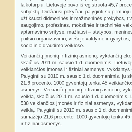
laikotarpiu, Lietuvoje buvo išregistruota 45,7 proc
subjektų. Didžiausi pokyčiai, palyginti su pirmuoj
užfiksuoti didmeninės ir mažmeninės prekybos, tra
saugojimo, profesinės, mokslinės ir techninės veik
aptarnavimo srityse, mažiausi – statybos, meninės
poilsio organizavimo, viešojo valdymo ir gynybos,
socialinio draudimo veiklose.
Veikiančių įmonių ir fizinių asmenų, vykdančių ek
skaičius 2011 m. sausio 1 d. duomenimis, Lietuvo
veikiančios įmonės ir fiziniai asmenys, vykdantys
Palyginti su 2010 m. sausio 1 d. duomenimis, jų s
21,6 procento. 1000 gyventojų tenka 45 veikiančios 
asmenys. Veikiančių įmonių ir fizinių asmenų, vy
veiklą, skaičius 2011 m. sausio 1 d. duomenimis, 
538 veikiančios įmonės ir fiziniai asmenys, vykd
veiklą. Palyginti su 2010 m. sausio 1 d. duomenimi
sumažėjo 21,6 procento. 1000 gyventojų tenka 45 
ir fiziniai asmenys.