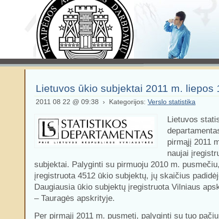
Lietuvos ūkio subjektai 2011 m. liepos 
2011 08 22 @ 09:38 › Kategorijos:
Verslo statistika
Lietuvos stati
departamenta
pirmąjį 2011 
naujai įregist
subjektai. Palyginti su pirmuoju 2010 m. pusmečiu
įregistruota 4512 ūkio subjektų, jų skaičius padidė
Daugiausia ūkio subjektų įregistruota Vilniaus apsk
– Tauragės apskrityje.
Per pirmąjį 2011 m. pusmetį, palyginti su tuo pači