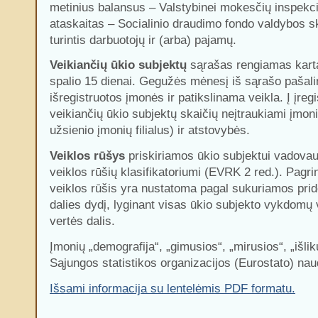
metinius balansus – Valstybinei mokesčių inspekc
ataskaitas – Socialinio draudimo fondo valdybos s
turintis darbuotojų ir (arba) pajamų.
Veikiančių ūkio subjektų
sąrašas rengiamas kart
spalio 15 dienai. Gegužės mėnesį iš sąrašo pašal
išregistruotos įmonės ir patikslinama veikla. Į įregi
veikiančių ūkio subjektų skaičių neįtraukiami įmonių
užsienio įmonių filialus) ir atstovybės.
Veiklos rūšys
priskiriamos ūkio subjektui vadova
veiklos rūšių klasifikatoriumi (
EVRK
2 red.). Pagr
veiklos rūšis yra nustatoma pagal sukuriamos prid
dalies dydį, lyginant visas ūkio subjekto vykdomų
vertės dalis.
Įmonių „demografija“, „gimusios“, „mirusios“, „išli
Sąjungos statistikos organizacijos (Eurostato) nau
Išsami informacija su lentelėmis
PDF
formatu.