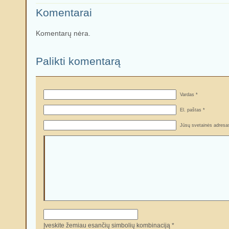
Komentarai
Komentarų nėra.
Palikti komentarą
Vardas *
El. paštas *
Jūsų svetainės adresa
Įveskite žemiau esančių simbolių kombinaciją *