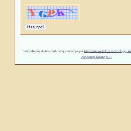
Klaipėdos apskrities darbdavių asociacija yra
Klaipėdos mokslo ir technologijų p
Akademija Manager.LT
.