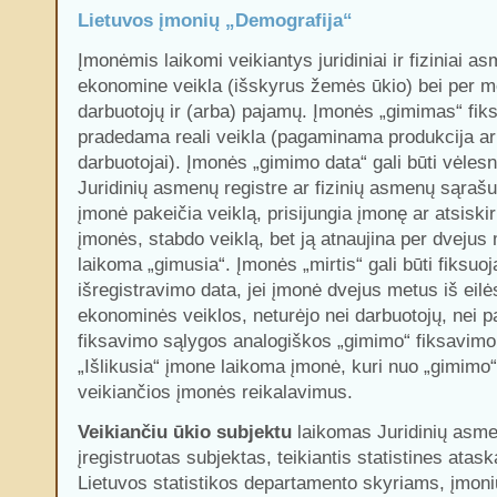
Lietuvos įmonių „Demografija“
Įmonėmis laikomi veikiantys juridiniai ir fiziniai 
ekonomine veikla (išskyrus žemės ūkio) bei per me
darbuotojų ir (arba) pajamų. Įmonės „gimimas“ fik
pradedama reali veikla (pagaminama produkcija ar
darbuotojai). Įmonės „gimimo data“ gali būti vėlesn
Juridinių asmenų registre ar fizinių asmenų sąrašu
įmonė pakeičia veiklą, prisijungia įmonę ar atsiskir
įmonės, stabdo veiklą, bet ją atnaujina per dvejus 
laikoma „gimusia“. Įmonės „mirtis“ gali būti fiksu
išregistravimo data, jei įmonė dvejus metus iš eil
ekonominės veiklos, neturėjo nei darbuotojų, nei p
fiksavimo sąlygos analogiškos „gimimo“ fiksavim
„Išlikusia“ įmone laikoma įmonė, kuri nuo „gimimo“
veikiančios įmonės reikalavimus.
Veikiančiu ūkio subjektu
laikomas Juridinių asme
įregistruotas subjektas, teikiantis statistines atas
Lietuvos statistikos departamento skyriams, įmonių