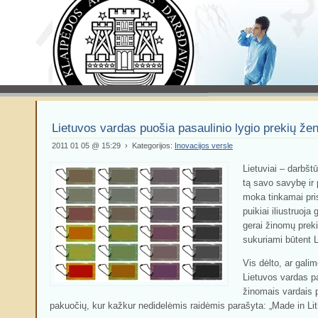
Lietuvos vardas puošia pasaulinio lygio prekių že
2011 01 05 @ 15:29 › Kategorijos:
Inovacijos versle
Lietuviai – darbš
tą savo savybę i
moka tinkamai pris
puikiai iliustruoja
gerai žinomų preki
sukuriami būtent L
Vis dėlto, ar galim
Lietuvos vardas p
žinomais vardais 
pakuočių, kur kažkur nedidelėmis raidėmis parašyta: „Made in Li