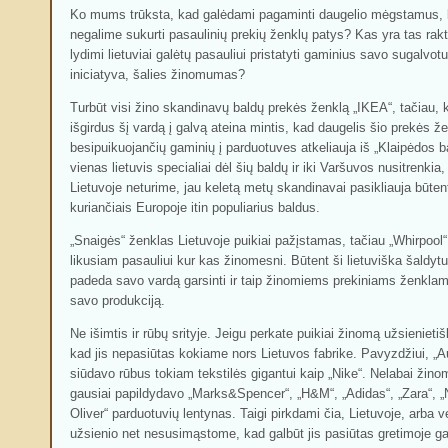
Ko mums trūksta, kad galėdami pagaminti daugelio mėgstamus, 
negalime sukurti pasaulinių prekių ženklų patys? Kas yra tas rak
lydimi lietuviai galėtų pasauliui pristatyti gaminius savo sugalvo
iniciatyva, šalies žinomumas?
Turbūt visi žino skandinavų baldų prekės ženklą „IKEA“, tačiau,
išgirdus šį vardą į galvą ateina mintis, kad daugelis šio prekės ž
besipuikuojančių gaminių į parduotuves atkeliauja iš „Klaipėdos b
vienas lietuvis specialiai dėl šių baldų ir iki Varšuvos nusitrenki
Lietuvoje neturime, jau keletą metų skandinavai pasikliauja būtent 
kuriančiais Europoje itin populiarius baldus.
„Snaigės“ ženklas Lietuvoje puikiai pažįstamas, tačiau „Whirpool“
likusiam pasauliui kur kas žinomesni. Būtent ši lietuviška šaldytu
padeda savo vardą garsinti ir taip žinomiems prekiniams ženkl
savo produkciją.
Ne išimtis ir rūbų srityje. Jeigu perkate puikiai žinomą užsienietiš
kad jis nepasiūtas kokiame nors Lietuvos fabrike. Pavyzdžiui, „A
siūdavo rūbus tokiam tekstilės gigantui kaip „Nike“. Nelabai žin
gausiai papildydavo „Marks&Spencer“, „H&M“, „Adidas“, „Zara“, „
Oliver“ parduotuvių lentynas. Taigi pirkdami čia, Lietuvoje, arba 
užsienio net nesusimąstome, kad galbūt jis pasiūtas gretimoje ga