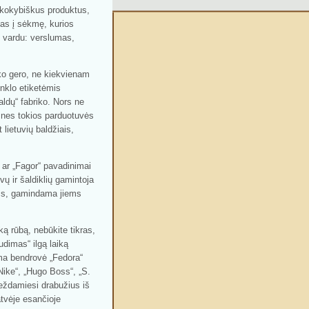
kokybiškus produktus,
tas į sėkmę, kurios
tu vardu: verslumas,
 ko gero, ne kiekvienam
enklo etiketėmis
aldų“ fabriko. Nors ne
a, nes tokios parduotuvės
lietuvių baldžiais,
 ar „Fagor“ pavadinimai
vų ir šaldiklių gamintoja
ams, gamindama jiems
ką rūbą, nebūkite tikras,
udimas“ ilgą laiką
oma bendrovė „Fedora“
Nike“, „Hugo Boss“, „S.
veždamiesi drabužius iš
tvėje esančioje