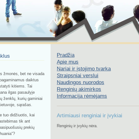
Pradžia
nklus
Apie mus
Nariai ir įstojimo tvarka
tūs žmonės, bet ne visada
Straipsniai verslui
r pagaminamus daiktus
Naudingos nuorodos
tatyti kitiems. Tai
Renginių akimirkos
 gana ilgas pasaulyje
Informacija rėmėjams
ų ženklų, kurių gaminiai
ietuvoje, sąrašas.
e tuo didžiuotis, kai
Artimiausi renginiai ir įvykiai
astebimas tik ant
Renginių ir įvykių nėra.
pasipuošusių prekių
thuania“?