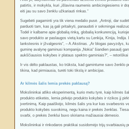
patirtis, ir mokykla, kuri „išlavina raumenis ambicingiesiems ir d
eiti jau su savo ženklu užkariauti rinkas.“
Sugebėti pagaminti yra tik viena medalio pusė. „Antroji, dar sudė
parduoti tam, kas ją gali pritaikyti, panaudoti ir sėkmingai realizuo
Todėl ir kalbame apie globalią rinką, globalią konkurenciją, kuri
savo produkto ar paslaugos vietą kartu su Lenkija, Kinija, Indija. 
lankstesnis ir įžvalgesnis“, – A.Akstinas. „Ar blogas pavyzdys, ka
guminę avalynę gaminusi kompanija „Nokia“ šiandien pasaulį gar
aukščiausios kokybes ir plataus spektro gaminiais?“, – retoriškai 
Ir vis dėlto paklaustas, ko trūksta, kad gamintume savo ženklo 
tikina, kad pirmiausia, turėti toki tikslą ir ambicijas.
Ar kilmės šalis lemia prekės paklausą?
Mokslininkai atliko eksperimentą, kurio metu tyrė, kaip kilmės šal
produkto etiketės, lemia pirkėjo produkto kokybės ir rizikos jį pirk
įvertinimą. Kaip paaiškėjo, kilmės šalis yra kur kas svarbesnis v
produkto kokybės suvokimą, negu kaina ir prekės ženklas. Tiesa,
svarbi, o prekės ženklui buvo skiriama mažiausiai dėmesio.
Mokslininkai ir rinkodaros praktikai susidomėjo trijų svarbiausių 