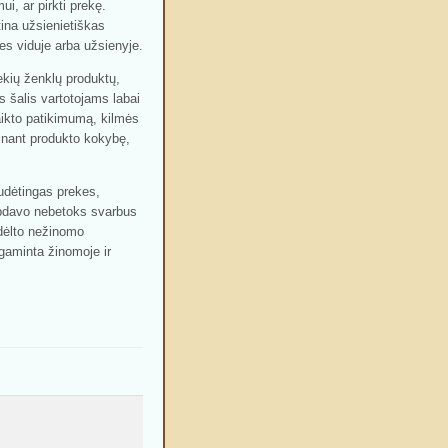
i, ar pirkti prekę.
tina užsienietiškas
ies viduje arba užsienyje.
ekių ženklų produktų,
s šalis vartotojams labai
aikto patikimumą, kilmės
tinant produkto kokybę,
udėtingas prekes,
apdavo nebetoks svarbus
 dėlto nežinomo
agaminta žinomoje ir