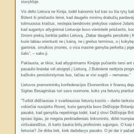
siuvykloje.
Vis dėlto Lietuva ne Kinija, todėl kainomis kol kas su šia rytų šal
Būtent ši priežastis lėmė, kad daugelis minimų drabužių pardavėjų
tolimuosius kraštus, neslepia bendrovės prekybos vadovė Jolanta
kad augantys atlyginimai Lietuvoje buvo vienintelė priežastis, ko
žinomi prekių ženklai paliko Lietuvą. „Dabar daugelis persikėlė į Kin
kurie labiau orientuoti ne į kainą, ne į greitus terminus, o į kokybę
gaminiai, smulkios įmonės, o visa masinė gamyba perkelta į pige
šalis“, – sako ji.
Paklausta, ar tikisi, kad atlyginimams Kinijoje pučiantis tarsi ant 
pasaulio brandai vėl atsigręš į Lietuvą, J.Bubnienė nedrįsta prog
kažkoks persiskirstymas bus, tačiau ar visi sugrįš – nemanau.“
Lietuvos pramonininkų konfederacijos Ekonomikos ir finansų depa
Sigitas Besagirskas turi savo nuomone, koks yra lietuvių pranšu
“Turbūt didžiausias ir svarbiausias lietuvių koziris – darbo lanks
vokiečiai nusipirko Roverį, kurio gamykla buvo Didžiojoje Britanij
pasakė, kad gamykla nepelninga todėl, kad ji stovi Didžiojoje Brit
tęsiasi ilgiau, jie mėgsta penktadieniais linksmintis, dirbti trumpiau
viršvalandžius, iš karto šaukia britų profesinės sąjungos. O kaip t
lietuviai? Jie dirba tiek, kiek darbdavys pasako. O jei dar ir paž