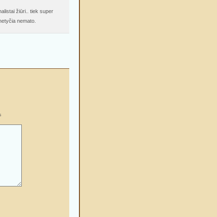
listai žiūri.. tiek super
 netyčia nemato.
s