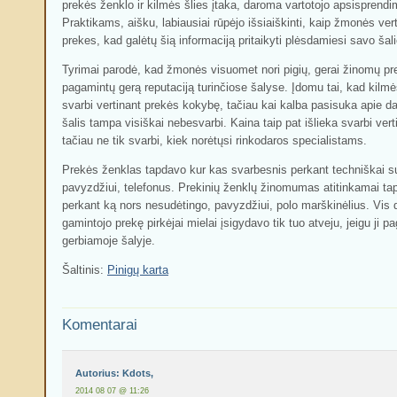
prekės ženklo ir kilmės šlies įtaka, daroma vartotojo apsisprendimu
Praktikams, aišku, labiausiai rūpėjo išsiaiškinti, kaip žmonės ver
prekes, kad galėtų šią informaciją pritaikyti plėsdamiesi savo šal
Tyrimai parodė, kad žmonės visuomet nori pigių, gerai žinomų pr
pagamintų gerą reputaciją turinčiose šalyse. Įdomu tai, kad kilmė
svarbi vertinant prekės kokybę, tačiau kai kalba pasisuka apie d
šalis tampa visiškai nebesvarbi. Kaina taip pat išlieka svarbi ver
tačiau ne tik svarbi, kiek norėtųsi rinkodaros specialistams.
Prekės ženklas tapdavo kur kas svarbesnis perkant techniškai s
pavyzdžiui, telefonus. Prekinių ženklų žinomumas atitinkamai t
perkant ką nors nesudėtingo, pavyzdžiui, polo marškinėlius. Vis
gamintojo prekę pirkėjai mielai įsigydavo tik tuo atveju, jeigu ji p
gerbiamoje šalyje.
Šaltinis:
Pinigų karta
Komentarai
Autorius: Kdots,
2014 08 07 @ 11:26