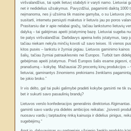
viršvalandžius, tai spėk lietuvį stabdyti ir varyti namo. Lietuviai ga
net ir nedidelius užsakymus. Pavyzdžiui, pagaminti daiktą 1000 tir
neįmanoma, nes ji užsiima tik masine gamyba, o su Lietuvos įm
susitarti, internetu persiųsti maketus ir lietuvis jau po poros va
Prasitarsiu dar ir apie nelabai gražų, tačiau lankstumo lietuvių ve
dalyką – tai galėjimas apeiti įstatyminę bazę. Lietuviai sugeba n
tie patys viršvalandžiai. Darbdavys apeina kelis įstatymus, tarp jų 
tačiau niekam nekyla minčių kovoti už savo teises. Iš vienos pusė
kitos pusės – lankstu ir žymiai pigiau. Lietuvos gaminimo kainos
šalių, tačiau žymiai patrauklesnės nei Europos. Turbūt tam didelę 
gebėjimas apeiti įstatymus. Prieš Europos šalis esame pigesni, o 
pranašumą – kokybę. Mažiausiai 20 procentų kinų produkcijos – 
lietuviai, gaminantys žinomiems prekiniams ženklams pagamintą p
be jokio broko.”
Ir vis dėlto, gal tai puiki galimybė pradėti kokybe garsinti ne tik
bet ir sukurti savo pasaulinių brandų?
Lietuvos verslo konfederacijos generalinis direktorius Algimanta
gaminti savo vardu yra didelės ambicijos reikalas: „Įsivesti prod
nuosavu vardu į tarptautinę rinką kainuoja ir didelius pinigus, reika
sugebėjimų.“
Anot jo, dalyvavimas su partneriais užsienio ženklo produkto kūrim