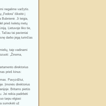
imi negalime varžytis.
 „Fedora“ iškeitė į
 Bubnienė. Ji teigia,
dėl prieš keletą metų
iją. Lietuvoje liko tie,
. Tačiau tai pavieniai
snę darbo jėgą turinčias
mielių, taip vadinami
nozuoti: „Žinoma,
rtamento direktorius
mas prieš kinus:
tumas. Pavyzdžiui,
oje. Įmonės direktorius
anijoje. Britams pietūs
. Jei reikia padirbėti
uo tarpu elgiasi
ada sumokėti už