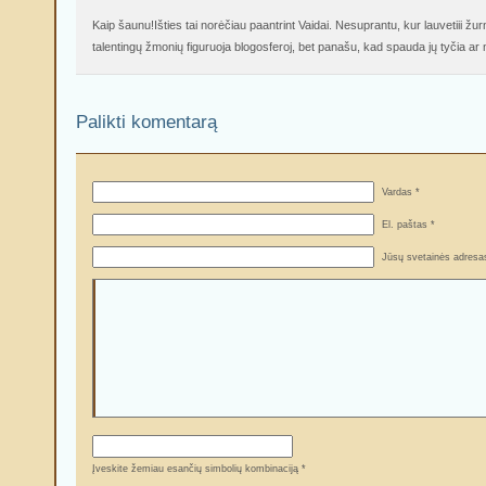
Kaip šaunu!Išties tai norėčiau paantrint Vaidai. Nesuprantu, kur lauvetiii žurna
talentingų žmonių figuruoja blogosferoj, bet panašu, kad spauda jų tyčia ar
Palikti komentarą
Vardas *
El. paštas *
Jūsų svetainės adresa
Įveskite žemiau esančių simbolių kombinaciją *