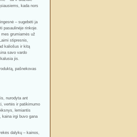
rąsiausiems, kada nors
tingesnė – sugebėti ja
ti pasaulinėje rinkoje.
oje mes grumiamės už
Laimi stipresnis,
d kaliošus ir kitą
sina savo vardo
kalusia jis.
produktą, pašnekovas
is, nurodyta ant
ti, vertės ir patikimumo
eiksnys, lemiantis
 kaina irgi buvo gana
prekės dalykų – kainos,