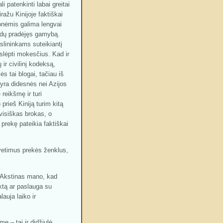
li patenkinti labai greitai
ažu Kinijoje faktiškai
onėmis galima lengvai
landų pradėjęs gamybą.
rslininkams suteikiantį
uslėpti mokesčius. Kad ir
ir civilinį kodeksą,
s tai blogai, tačiau iš
 yra didesnės nei Azijos
reikšmę ir turi
prieš Kiniją turim kitą
visiškas brokas, o
rekę pateikia faktiškai
 svetimus prekės ženklus,
s Akstinas mano, kad
uktą ar paslauga su
lauja laiko ir
e – tai ir didžiulė