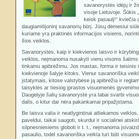
savanorystės idėjų ir ži
visoje Lietuvoje. Šūkis
keisk pasaulį!“ kviečia ak
daugiamilijoninį savanorių būrį. Jūsų dėmesiui siūlo
kuriame yra praktinės informacijos visiems, norinti
šios veiklos.
Savanorystės, kaip ir kiekvienos laisvo ir kūrybi
veiklos, neįmanoma nusakyti vienu visoms šalim
tinkamu apibrėžimu. Jos mastas, forma ir teisini
kiekvienoje šalyje kitoks. Vienur savanoriška vei
įstatymais, kitose valstybėse ją apibrėžia ir regla
taisyklės ar tiesiog įprastos visuomenės gyvenim
Daugelyje šalių savanorystė yra labai svarbi vis
dalis, o kitur dar nėra pakankamai pripažįstama.
Be laisva valia ir neatlygintinai atliekamos veiklos,
paveldui, taikai saugoti, skurdui ir socialinei atskir
silpnesniesiems globoti ir t. t., neįmanoma įsivaizd
pasaulio, todėl savanoriška veikla turi būti visuo