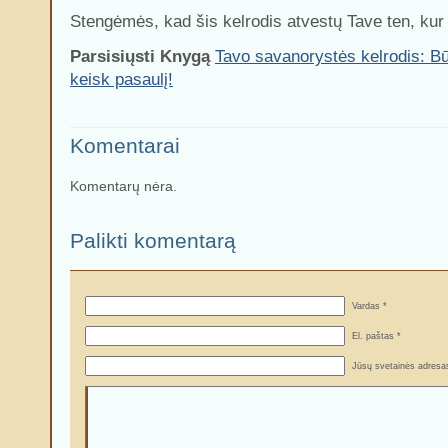
Stengėmės, kad šis kelrodis atvestų Tave ten, kur ir
Parsisiųsti Knygą
Tavo savanorystės kelrodis: B
keisk pasaulį!
Komentarai
Komentarų nėra.
Palikti komentarą
Vardas *
El. paštas *
Jūsų svetainės adresa