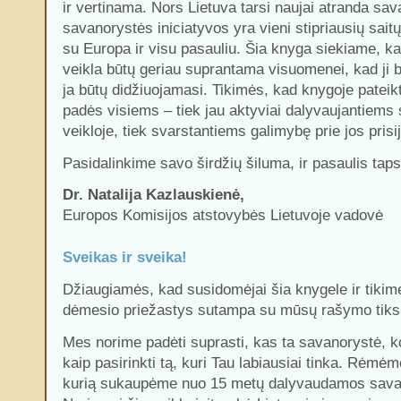
ir vertinama. Nors Lietuva tarsi naujai atranda sa
savanorystės iniciatyvos yra vieni stipriausių saitų
su Europa ir visu pasauliu. Šia knyga siekiame, k
veikla būtų geriau suprantama visuomenei, kad ji 
ja būtų didžiuojamasi. Tikimės, kad knygoje pateik
padės visiems – tiek jau aktyviai dalyvaujantiems
veikloje, tiek svarstantiems galimybę prie jos prisij
Pasidalinkime savo širdžių šiluma, ir pasaulis tap
Dr. Natalija Kazlauskienė,
Europos Komisijos atstovybės Lietuvoje vadovė
Sveikas ir sveika!
Džiaugiamės, kad susidomėjai šia knygele ir tikim
dėmesio priežastys sutampa su mūsų rašymo tiksl
Mes norime padėti suprasti, kas ta savanorystė, ko
kaip pasirinkti tą, kuri Tau labiausiai tinka. Rėmėm
kurią sukaupėme nuo 15 metų dalyvaudamos savano