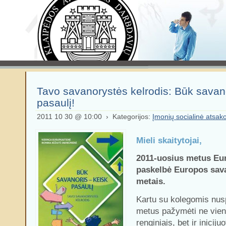
Tavo savanorystės kelrodis: Būk savano
pasaulį!
2011 10 30 @ 10:00 › Kategorijos:
Įmonių socialinė atsa
Mieli skaitytojai,
2011-uosius metus Eu
paskelbė Europos sava
metais.
Kartu su kolegomis nu
metus pažymėti ne vien 
renginiais, bet ir inicijuo