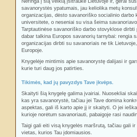
Neringa į šią veiklą įsitraukė Lietuvoje ir, gerai su
savanorystės ypatumais, jau keliolika metų konsul
organizacijas, dėsto savanoriško socialinio darbo
universitete, o neseniai su visa šeima savanoriav
Tarptautinėse savanoriško darbo stovyklose dirbti
dabar talkina Europos savanorių tarnybai: rengia 
organizacijas dirbti su savanoriais ne tik Lietuvoje,
Europoje.
Knygelėje mintimis apie savanorystę dalijasi ir g
kurie turi daug jos patirties.
Tikimės, kad jų pavyzdys Tave įkvėps.
Skaityti šią knygelę galima įvairiai. Nuosekliai sk
kas yra savanorystė, tačiau jei Tave domina konk
aspektas, gali iš karto apie jį ir skaityti. O jei iešk
kurioje norėtum savanoriauti, pabaigoje rasi naudi
Taigi gali eiti visą knygelės maršrutą, tačiau gali ir
vietas, kurios Tau įdomiausios.