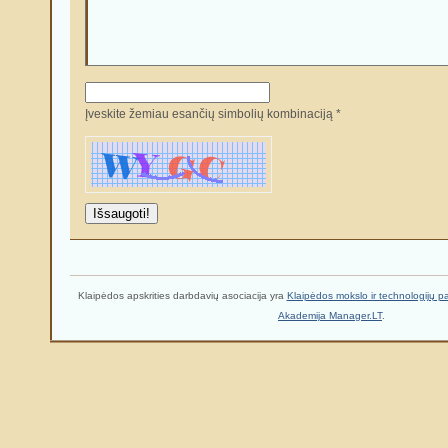
Įveskite žemiau esančių simbolių kombinaciją *
Klaipėdos apskrities darbdavių asociacija yra
Klaipėdos mokslo ir technologijų p
Akademija Manager.LT
.