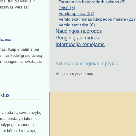
kos, turi du vaikus ir
Tarptautinis bendradarbiavimas (8)
nuosavas verslas!
Teisė (5)
Verslo aplinka (31)
Verslo skatinimas Klaipėdos mieste (22)
Verslo statistika (6)
Naudingos nuorodos
Renginių akimirkos
biavimas
Informacija rėmėjams
s. Kaip ir patirtis bei
s. Tai kodėl gi šių dviejų
r nepagerinus sveikatos
Artimiausi renginiai ir įvykiai
Renginių ir įvykių nėra.
nklus
e visada tą savo savybę
ai pristatyti kitiems.
saulyje gerai žinomų
ami būtent Lietuvoje,