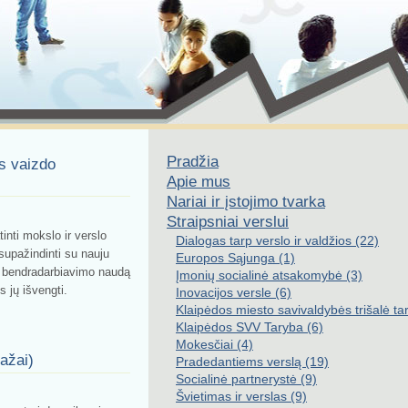
Pradžia
os vaizdo
Apie mus
Nariai ir įstojimo tvarka
Straipsniai verslui
inti mokslo ir verslo
Dialogas tarp verslo ir valdžios (22)
supažindinti su nauju
Europos Sąjunga (1)
nę bendradarbiavimo naudą
Įmonių socialinė atsakomybė (3)
s jų išvengti.
Inovacijos versle (6)
Klaipėdos miesto savivaldybės trišalė ta
Klaipėdos SVV Taryba (6)
Mokesčiai (4)
tažai)
Pradedantiems verslą (19)
Socialinė partnerystė (9)
Švietimas ir verslas (9)