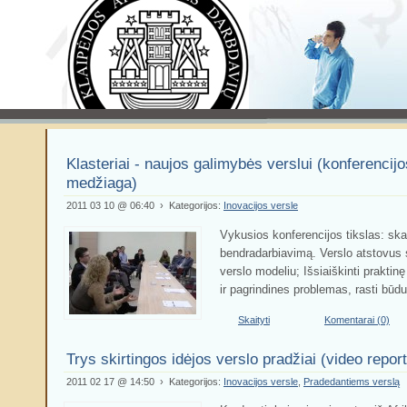
Klasteriai - naujos galimybės verslui (konferencij
medžiaga)
2011 03 10 @ 06:40 › Kategorijos:
Inovacijos versle
Vykusios konferencijos tikslas: skat
bendradarbiavimą. Verslo atstovus 
verslo modeliu; Išsiaiškinti prakti
ir pagrindines problemas, rasti būdu
Skaityti
Komentarai (0)
Trys skirtingos idėjos verslo pradžiai (video repor
2011 02 17 @ 14:50 › Kategorijos:
Inovacijos versle
,
Pradedantiems verslą