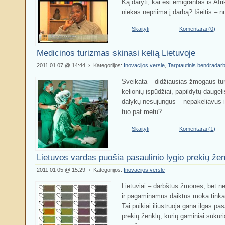
Ką daryti, kai esi emigrantas iš Afri
niekas nepriima į darbą? Išeitis – 
Skaityti
Komentarai (0)
Medicinos turizmas skinasi kelią Lietuvoje
2011 01 07 @ 14:44 › Kategorijos:
Inovacijos versle
,
Tarptautinis bendradar
Sveikata – didžiausias žmogaus turta
kelionių įspūdžiai, papildytų daugeli
dalykų nesujungus – nepakeliavus i
tuo pat metu?
Skaityti
Komentarai (1)
Lietuvos vardas puošia pasaulinio lygio prekių že
2011 01 05 @ 15:29 › Kategorijos:
Inovacijos versle
Lietuviai – darbštūs žmonės, bet n
ir pagaminamus daiktus moka tinkam
Tai puikiai iliustruoja gana ilgas pa
prekių ženklų, kurių gaminiai sukuri