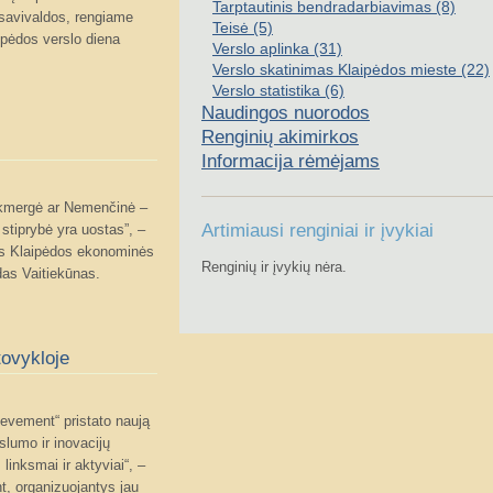
Tarptautinis bendradarbiavimas (8)
savivaldos, rengiame
Teisė (5)
aipėdos verslo diena
Verslo aplinka (31)
Verslo skatinimas Klaipėdos mieste (22)
Verslo statistika (6)
Naudingos nuorodos
Renginių akimirkos
Informacija rėmėjams
Ukmergė ar Nemenčinė –
Artimiausi renginiai ir įvykiai
stiprybė yra uostas”, –
vęs Klaipėdos ekonominės
Renginių ir įvykių nėra.
as Vaitiekūnas.
tovykloje
ievement“ pristato naują
lumo ir inovacijų
linksmai ir aktyviai“, –
t, organizuojantys jau