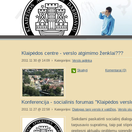
Klaipėdos centre - verslo atgimimo ženklai???
2011 11 30 @ 14:09 › Kategorijos:
Verslo aplinka
Skaityti
Komentarai (0)
Konferencija - socialinis forumas "Klaipėdos versl
2011 11 27 @ 22:58 › Kategorijos:
Dialogas tarp verslo ir valdžios
,
Verslo sk
Siekdami paskatinti socialinį dialog
tarpusavio supratimą, taip pat stipri
greitesnį aktualių problemų sprendi