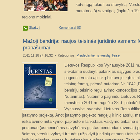
ketvirtąją tokio tipo stovyklą. Versl
maratoną šį savaitgalį (lapkričio 1
regiono mokiniai.
Skaityti
Komentarai (0)
Mažoji bendrija: naujos teisinės juridinio asmens 
pranašumai
2011 11 18 @ 16:32 › Kategorijos:
Pradedantiems verslą
,
Teisė
Lietuvos Respublikos Vyriausybė 2011 m. 
siekdama sudaryti palankias sąlygas pradė
pagerinti verslo aplinką Lietuvoje ir įteisi
teisinę formą, priėmė nutarimą Nr. 1042
bendrijų teisinio reguliavimo koncepcijos p
Nutarimas). Nutarimo pagrindu Lietuvos R
ministerija 2011 m. rugsėjo 23 d. pateikė
Vyriausybei svarstyti Lietuvos Respublik
įstatymo projektą. Anot įstatymo projekto rengėjų ir iniciatorių, ma
reikalavimo netaikymo, paprasto ir lankstaus valdymo tinkama sm
personae (asmeninėmis savybėmis grįstas bendradarbiavimas) pr
šeimos, verslui vykdyti ir turėtų užpildyti juridinių asmenų teisin