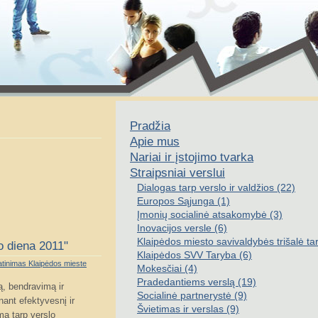
Pradžia
Apie mus
Nariai ir įstojimo tvarka
Straipsniai verslui
Dialogas tarp verslo ir valdžios (22)
Europos Sąjunga (1)
Įmonių socialinė atsakomybė (3)
Inovacijos versle (6)
Klaipėdos miesto savivaldybės trišalė ta
o diena 2011"
Klaipėdos SVV Taryba (6)
atinimas Klaipėdos mieste
Mokesčiai (4)
Pradedantiems verslą (19)
ą, bendravimą ir
Socialinė partnerystė (9)
nant efektyvesnį ir
Švietimas ir verslas (9)
mą tarp verslo