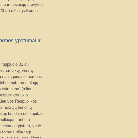
umo ir inovacijų stovyklų
9-20 d.) užbaigs Kauno
formos ypatumai ir
rugpjūčio 31 d.,
ti smulkųjį verslą,
nti naują juridinio asmens
 „Dėl numatomo mažųjų
atvirtinimo“ (toliau –
espublikos ūkio
 Lietuvos Respublikos
os mažųjų bendrijų
žoji bendrija dėl kapitalo
ulkiajam, intuitu
incipu pagrįstam, ypač
ės formos nišą tarp