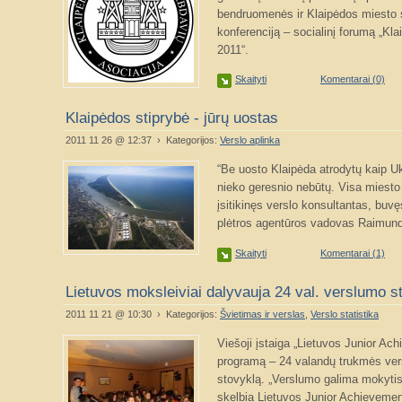
bendruomenės ir Klaipėdos miesto 
konferenciją – socialinį forumą „Kl
2011“.
Skaityti
Komentarai (0)
Klaipėdos stiprybė - jūrų uostas
2011 11 26 @ 12:37 › Kategorijos:
Verslo aplinka
“Be uosto Klaipėda atrodytų kaip 
nieko geresnio nebūtų. Visa miesto 
įsitikinęs verslo konsultantas, bu
plėtros agentūros vadovas Raimund
Skaityti
Komentarai (1)
Lietuvos moksleiviai dalyvauja 24 val. verslumo s
2011 11 21 @ 10:30 › Kategorijos:
Švietimas ir verslas
,
Verslo statistika
Viešoji įstaiga „Lietuvos Junior Ach
programą – 24 valandų trukmės vers
stovyklą. „Verslumo galima mokytis 
skelbia Lietuvos Junior Achievemen